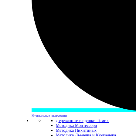
Музыкальные инструменты
Деревянные игрушки Томик
Методика Монтессори
Методика Никитиных
Методика Дьенеша и Кюизенера