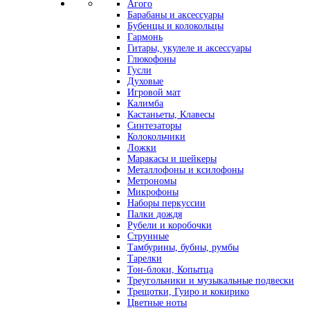
Агого
Барабаны и аксессуары
Бубенцы и колокольцы
Гармонь
Гитары, укулеле и аксессуары
Глюкофоны
Гусли
Духовые
Игровой мат
Калимба
Кастаньеты, Клавесы
Синтезаторы
Колокольчики
Ложки
Маракасы и шейкеры
Металлофоны и ксилофоны
Метрономы
Микрофоны
Наборы перкуссии
Палки дождя
Рубели и коробочки
Струнные
Тамбурины, бубны, румбы
Тарелки
Тон-блоки, Копытца
Треугольники и музыкальные подвески
Трещотки, Гуиро и кокирико
Цветные ноты