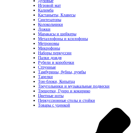
Духовые
Игровой мат
Калимба
Кастаньеты, Клавесы
Синтезаторы
Колокольчики
Ложки
Маракасы и шейкеры
Металлофоны и ксилофоны
Метрономы
Микрофоны
Наборы перкуссии
Палки дождя
Рубели и коробочки
Струнные
Тамбурины, бубны, румбы
Тарелки
Тон-блоки, Копытца
Треугольники и музыкальные подвески
Трещотки, Гуиро и кокирико
Цветные ноты
Перкуссионные столы и стойки
Товары с уценкой