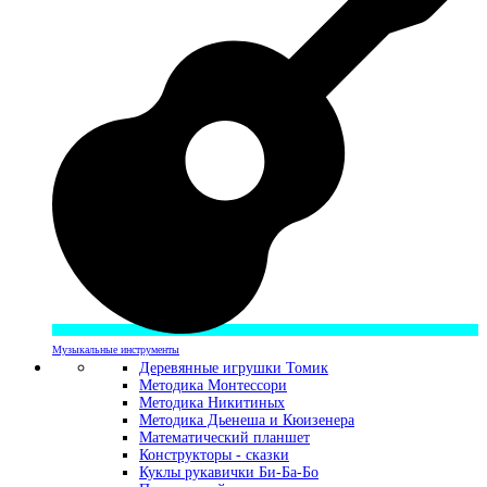
Музыкальные инструменты
Деревянные игрушки Томик
Методика Монтессори
Методика Никитиных
Методика Дьенеша и Кюизенера
Математический планшет
Конструкторы - сказки
Куклы рукавички Би-Ба-Бо