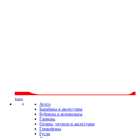
Книги
Агого
Барабаны и аксессуары
Бубенцы и колокольцы
Гармонь
Гитары, укулеле и аксессуары
Глюкофоны
Гусли