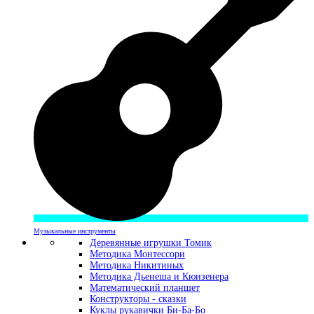
Музыкальные инструменты
Деревянные игрушки Томик
Методика Монтессори
Методика Никитиных
Методика Дьенеша и Кюизенера
Математический планшет
Конструкторы - сказки
Куклы рукавички Би-Ба-Бо