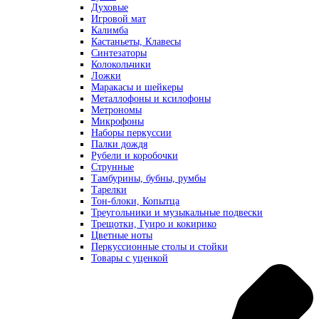
Духовые
Игровой мат
Калимба
Кастаньеты, Клавесы
Синтезаторы
Колокольчики
Ложки
Маракасы и шейкеры
Металлофоны и ксилофоны
Метрономы
Микрофоны
Наборы перкуссии
Палки дождя
Рубели и коробочки
Струнные
Тамбурины, бубны, румбы
Тарелки
Тон-блоки, Копытца
Треугольники и музыкальные подвески
Трещотки, Гуиро и кокирико
Цветные ноты
Перкуссионные столы и стойки
Товары с уценкой