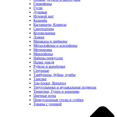
Глюкофоны
Гусли
Духовые
Игровой мат
Калимба
Кастаньеты, Клавесы
Синтезаторы
Колокольчики
Ложки
Маракасы и шейкеры
Металлофоны и ксилофоны
Метрономы
Микрофоны
Наборы перкуссии
Палки дождя
Рубели и коробочки
Струнные
Тамбурины, бубны, румбы
Тарелки
Тон-блоки, Копытца
Треугольники и музыкальные подвески
Трещотки, Гуиро и кокирико
Цветные ноты
Перкуссионные столы и стойки
Товары с уценкой