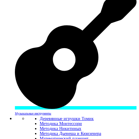
Музыкальные инструменты
Деревянные игрушки Томик
Методика Монтессори
Методика Никитиных
Методика Дьенеша и Кюизенера
Математический планшет