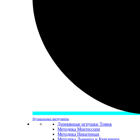
Музыкальные инструменты
Деревянные игрушки Томик
Методика Монтессори
Методика Никитиных
Методика Дьенеша и Кюизенера