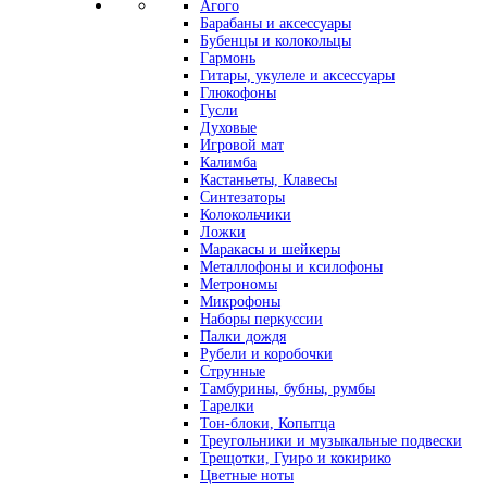
Агого
Барабаны и аксессуары
Бубенцы и колокольцы
Гармонь
Гитары, укулеле и аксессуары
Глюкофоны
Гусли
Духовые
Игровой мат
Калимба
Кастаньеты, Клавесы
Синтезаторы
Колокольчики
Ложки
Маракасы и шейкеры
Металлофоны и ксилофоны
Метрономы
Микрофоны
Наборы перкуссии
Палки дождя
Рубели и коробочки
Струнные
Тамбурины, бубны, румбы
Тарелки
Тон-блоки, Копытца
Треугольники и музыкальные подвески
Трещотки, Гуиро и кокирико
Цветные ноты