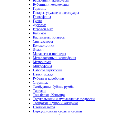
Барабаны и аксессуары
Бубенцы и колокольцы
Гармонь
Гитары, укулеле и аксессуары
Глюкофоны
Гусли
Духовые
Игровой мат
Калимба
Кастаньеты, Клавесы
Синтезаторы
Колокольчики
Ложки
Маракасы и шейкеры
Металлофоны и ксилофоны
Метрономы
Микрофоны
Наборы перкуссии
Палки дождя
Рубели и коробочки
Струнные
Тамбурины, бубны, румбы
Тарелки
Тон-блоки, Копытца
Треугольники и музыкальные подвески
Трещотки, Гуиро и кокирико
Цветные ноты
Перкуссионные столы и стойки