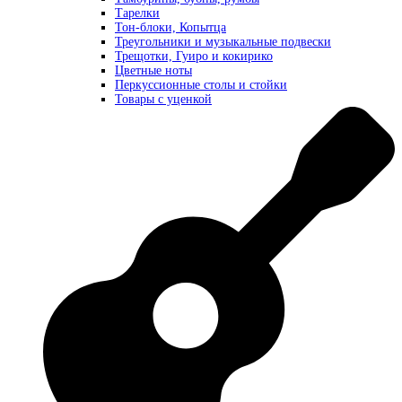
Тарелки
Тон-блоки, Копытца
Треугольники и музыкальные подвески
Трещотки, Гуиро и кокирико
Цветные ноты
Перкуссионные столы и стойки
Товары с уценкой