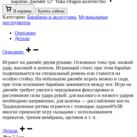
Барабан Джембе 12" Yuka Dragon количество
В корзину
Купить сейчас
Категории:
Барабаны и аксессуары
,
Музыкальные
инструменты
Описание
Детали
Описание
Играют на джембе двумя руками. Основных тона три: низкий
удар, высокий и шлепок. Играющий стоит, при этом барабан
подвешивается на специальный ремень или ставится на
особую стойку. На небольшом джембе играть можно и сидя,
при этом основание барабана зажимается между ног. Игра на
джембе требует умелого чередования фокусировки и
рассеивания силы удара рукой: для высокого и низкого ударов
необходимо напряжение, для шлепка — расслабление кисти.
Традиционные ритмы играются с помощью ладоней%3B
многие привносят игру пальцами с использованием
перекатов, трения мембраны, щелчков и т. п.
Детали