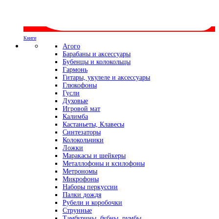
Книги
Агого
Барабаны и аксессуары
Бубенцы и колокольцы
Гармонь
Гитары, укулеле и аксессуары
Глюкофоны
Гусли
Духовые
Игровой мат
Калимба
Кастаньеты, Клавесы
Синтезаторы
Колокольчики
Ложки
Маракасы и шейкеры
Металлофоны и ксилофоны
Метрономы
Микрофоны
Наборы перкуссии
Палки дождя
Рубели и коробочки
Струнные
Тамбурины, бубны, румбы