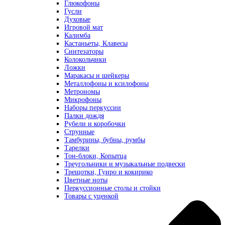
Глюкофоны
Гусли
Духовые
Игровой мат
Калимба
Кастаньеты, Клавесы
Синтезаторы
Колокольчики
Ложки
Маракасы и шейкеры
Металлофоны и ксилофоны
Метрономы
Микрофоны
Наборы перкуссии
Палки дождя
Рубели и коробочки
Струнные
Тамбурины, бубны, румбы
Тарелки
Тон-блоки, Копытца
Треугольники и музыкальные подвески
Трещотки, Гуиро и кокирико
Цветные ноты
Перкуссионные столы и стойки
Товары с уценкой