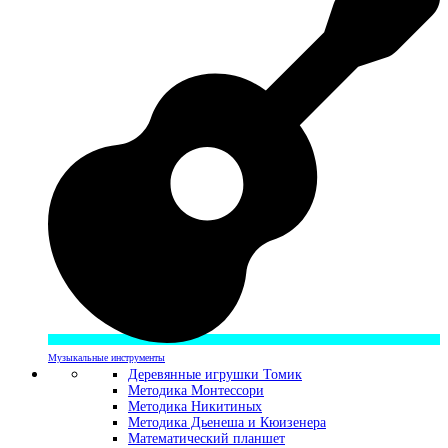
Музыкальные инструменты
Деревянные игрушки Томик
Методика Монтессори
Методика Никитиных
Методика Дьенеша и Кюизенера
Математический планшет