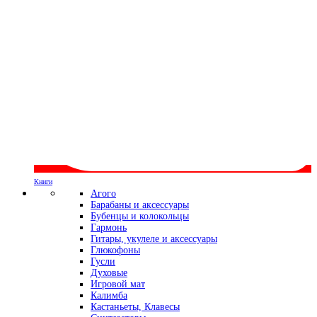
Книги
Агого
Барабаны и аксессуары
Бубенцы и колокольцы
Гармонь
Гитары, укулеле и аксессуары
Глюкофоны
Гусли
Духовые
Игровой мат
Калимба
Кастаньеты, Клавесы