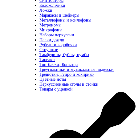
Синтезаторы
Колокольчики
Ложки
Маракасы и шейкеры
Металлофоны и ксилофоны
Метрономы
Микрофоны
Наборы перкуссии
Палки дождя
Рубели и коробочки
Струнные
Тамбурины, бубны, румбы
Тарелки
Тон-блоки, Копытца
Треугольники и музыкальные подвески
Трещотки, Гуиро и кокирико
Цветные ноты
Перкуссионные столы и стойки
Товары с уценкой