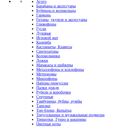
Агого
Барабаны и аксессуары
Бубенцы и колокольцы
Гармонь
Гитары, укулеле и аксессуары
Глюкофоны
Гусли
Духовые
Игровой мат
Калимба
Кастаньеты, Клавесы
Синтезаторы
Колокольчики
Ложки
Маракасы и шейкеры
Металлофоны и ксилофоны
Метрономы
Микрофоны
Наборы перкуссии
Палки дождя
Рубели и коробочки
Струнные
Тамбурины, бубны, румбы
Тарелки
Тон-блоки, Копытца
Треугольники и музыкальные подвески
Трещотки, Гуиро и кокирико
Цветные ноты