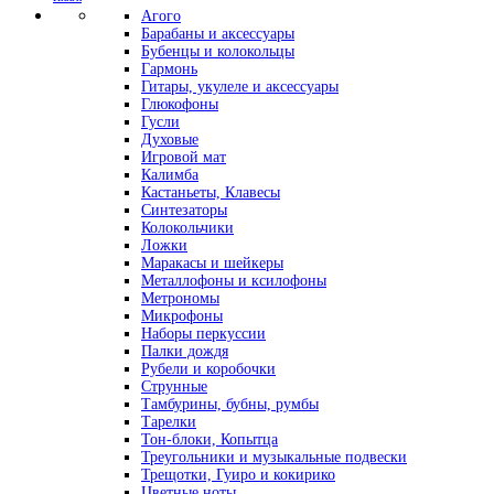
Агого
Барабаны и аксессуары
Бубенцы и колокольцы
Гармонь
Гитары, укулеле и аксессуары
Глюкофоны
Гусли
Духовые
Игровой мат
Калимба
Кастаньеты, Клавесы
Синтезаторы
Колокольчики
Ложки
Маракасы и шейкеры
Металлофоны и ксилофоны
Метрономы
Микрофоны
Наборы перкуссии
Палки дождя
Рубели и коробочки
Струнные
Тамбурины, бубны, румбы
Тарелки
Тон-блоки, Копытца
Треугольники и музыкальные подвески
Трещотки, Гуиро и кокирико
Цветные ноты