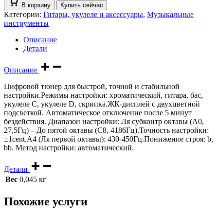
В корзину
Купить сейчас
Категории:
Гитары, укулеле и аксессуары
,
Музыкальные
инструменты
Описание
Детали
Описание
Цифровой тюнер для быстрой, точной и стабильной
настройки.Режимы настройки: хроматический, гитара, бас,
укулеле С, укулеле D, скрипка.ЖК-дисплей с двухцветной
подсветкой. Автоматическое отключение после 5 минут
бездействия. Диапазон настройки: Ля субконтр октавы (A0,
27,5Гц) – До пятой октавы (С8, 4186Гц).Точность настройки:
±1cent.А4 (Ля первой октавы): 430-450Гц.Понижение строя: b,
bb. Метод настройки: автоматический.
Детали
Вес
0,045 кг
Похожие услуги