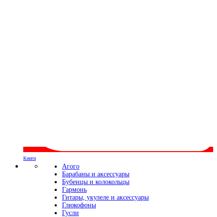
Книги
Агого
Барабаны и аксессуары
Бубенцы и колокольцы
Гармонь
Гитары, укулеле и аксессуары
Глюкофоны
Гусли