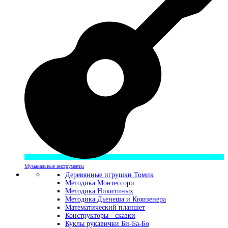
Музыкальные инструменты
Деревянные игрушки Томик
Методика Монтессори
Методика Никитиных
Методика Дьенеша и Кюизенера
Математический планшет
Конструкторы - сказки
Куклы рукавички Би-Ба-Бо