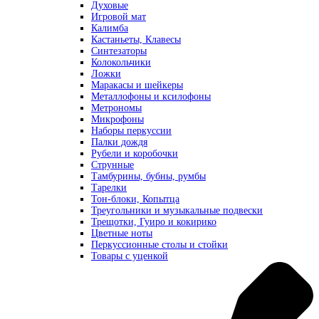
Духовые
Игровой мат
Калимба
Кастаньеты, Клавесы
Синтезаторы
Колокольчики
Ложки
Маракасы и шейкеры
Металлофоны и ксилофоны
Метрономы
Микрофоны
Наборы перкуссии
Палки дождя
Рубели и коробочки
Струнные
Тамбурины, бубны, румбы
Тарелки
Тон-блоки, Копытца
Треугольники и музыкальные подвески
Трещотки, Гуиро и кокирико
Цветные ноты
Перкуссионные столы и стойки
Товары с уценкой