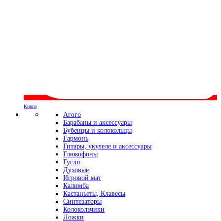
Книги
Агого
Барабаны и аксессуары
Бубенцы и колокольцы
Гармонь
Гитары, укулеле и аксессуары
Глюкофоны
Гусли
Духовые
Игровой мат
Калимба
Кастаньеты, Клавесы
Синтезаторы
Колокольчики
Ложки