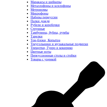
Маракасы и шейкеры
Металлофоны и ксилофоны
Метрономы
Микрофоны
Наборы перкуссии
Палки дождя
Рубели и коробочки
Струнные
Тамбурины, бубны, румбы
Тарелки
Тон-блоки, Копытца
Треугольники и музыкальные подвески
Трещотки, Гуиро и кокирико
Цветные ноты
Перкуссионные столы и стойки
Товары с уценкой