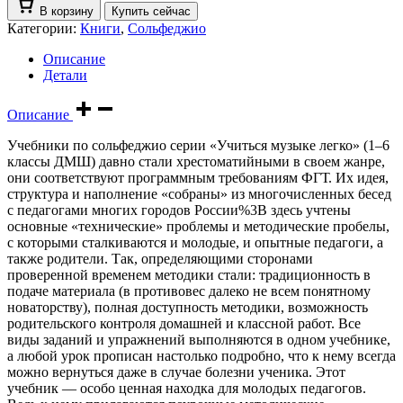
В корзину
Купить сейчас
Категории:
Книги
,
Сольфеджио
Описание
Детали
Описание
Учебники по сольфеджио серии «Учиться музыке легко» (1–6
классы ДМШ) давно стали хрестоматийными в своем жанре,
они соответствуют программным требованиям ФГТ. Их идея,
структура и наполнение «собраны» из многочисленных бесед
с педагогами многих городов России%3B здесь учтены
основные «технические» проблемы и методические пробелы,
с которыми сталкиваются и молодые, и опытные педагоги, а
также родители. Так, определяющими сторонами
проверенной временем методики стали: традиционность в
подаче материала (в противовес далеко не всем понятному
новаторству), полная доступность методики, возможность
родительского контроля домашней и классной работ. Все
виды заданий и упражнений выполняются в одном учебнике,
а любой урок прописан настолько подробно, что к нему всегда
можно вернуться даже в случае болезни ученика. Этот
учебник — особо ценная находка для молодых педагогов.