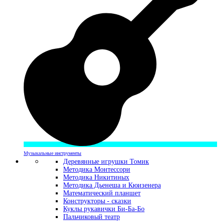
Музыкальные инструменты
Деревянные игрушки Томик
Методика Монтессори
Методика Никитиных
Методика Дьенеша и Кюизенера
Математический планшет
Конструкторы - сказки
Куклы рукавички Би-Ба-Бо
Пальчиковый театр