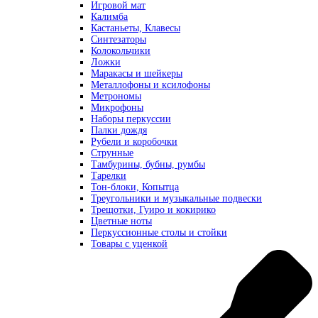
Игровой мат
Калимба
Кастаньеты, Клавесы
Синтезаторы
Колокольчики
Ложки
Маракасы и шейкеры
Металлофоны и ксилофоны
Метрономы
Микрофоны
Наборы перкуссии
Палки дождя
Рубели и коробочки
Струнные
Тамбурины, бубны, румбы
Тарелки
Тон-блоки, Копытца
Треугольники и музыкальные подвески
Трещотки, Гуиро и кокирико
Цветные ноты
Перкуссионные столы и стойки
Товары с уценкой