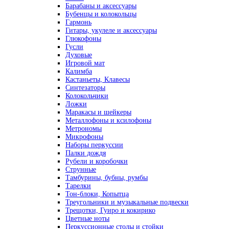
Барабаны и аксессуары
Бубенцы и колокольцы
Гармонь
Гитары, укулеле и аксессуары
Глюкофоны
Гусли
Духовые
Игровой мат
Калимба
Кастаньеты, Клавесы
Синтезаторы
Колокольчики
Ложки
Маракасы и шейкеры
Металлофоны и ксилофоны
Метрономы
Микрофоны
Наборы перкуссии
Палки дождя
Рубели и коробочки
Струнные
Тамбурины, бубны, румбы
Тарелки
Тон-блоки, Копытца
Треугольники и музыкальные подвески
Трещотки, Гуиро и кокирико
Цветные ноты
Перкуссионные столы и стойки