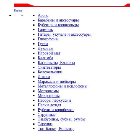
Книги
Агого
Барабаны и аксессуары
Бубенцы и колокольцы
Гармонь
Гитары, укулеле и аксессуары
Глюкофоны
Гусли
Духовые
Игровой мат
Калимба
Кастаньеты, Клавесы
Синтезаторы
Колокольчики
Ложки
Маракасы и шейкеры
Металлофоны и ксилофоны
Метрономы
Микрофоны
Наборы перкуссии
Палки дождя
Рубели и коробочки
Струнные
Тамбурины, бубны, румбы
Тарелки
Тон-блоки, Копытца