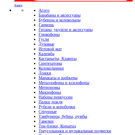
Книги
Агого
Барабаны и аксессуары
Бубенцы и колокольцы
Гармонь
Гитары, укулеле и аксессуары
Глюкофоны
Гусли
Духовые
Игровой мат
Калимба
Кастаньеты, Клавесы
Синтезаторы
Колокольчики
Ложки
Маракасы и шейкеры
Металлофоны и ксилофоны
Метрономы
Микрофоны
Наборы перкуссии
Палки дождя
Рубели и коробочки
Струнные
Тамбурины, бубны, румбы
Тарелки
Тон-блоки, Копытца
Треугольники и музыкальные подвески