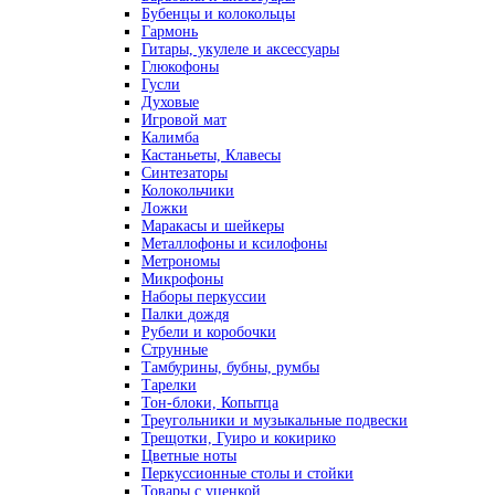
Бубенцы и колокольцы
Гармонь
Гитары, укулеле и аксессуары
Глюкофоны
Гусли
Духовые
Игровой мат
Калимба
Кастаньеты, Клавесы
Синтезаторы
Колокольчики
Ложки
Маракасы и шейкеры
Металлофоны и ксилофоны
Метрономы
Микрофоны
Наборы перкуссии
Палки дождя
Рубели и коробочки
Струнные
Тамбурины, бубны, румбы
Тарелки
Тон-блоки, Копытца
Треугольники и музыкальные подвески
Трещотки, Гуиро и кокирико
Цветные ноты
Перкуссионные столы и стойки
Товары с уценкой