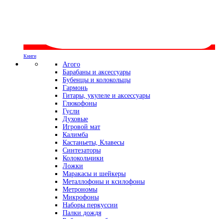
Книги
Агого
Барабаны и аксессуары
Бубенцы и колокольцы
Гармонь
Гитары, укулеле и аксессуары
Глюкофоны
Гусли
Духовые
Игровой мат
Калимба
Кастаньеты, Клавесы
Синтезаторы
Колокольчики
Ложки
Маракасы и шейкеры
Металлофоны и ксилофоны
Метрономы
Микрофоны
Наборы перкуссии
Палки дождя