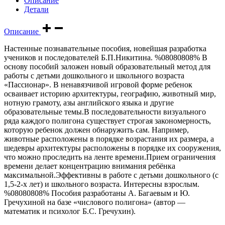
Описание
Детали
Описание
Настенные познавательные пособия, новейшая разработка
учеников и последователей Б.П.Никитина. %08080808% В
основу пособий заложен новый образовательный метод для
работы с детьми дошкольного и школьного возраста
«Пассионар». В ненавязчивой игровой форме ребенок
осваивает историю архитектуры, географию, животный мир,
нотную грамоту, азы английского языка и другие
образовательные темы.В последовательности визуального
ряда каждого полигона существует строгая закономерность,
которую ребенок должен обнаружить сам. Например,
животные расположены в порядке возрастания их размера, а
шедевры архитектуры расположены в порядке их сооружения,
что можно проследить на ленте времени.Прием ограничения
времени делает концентрацию внимания ребёнка
максимальной.Эффективны в работе с детьми дошкольного (с
1,5-2-х лет) и школьного возраста. Интересны взрослым.
%08080808% Пособия разработаны А. Багаевым и Ю.
Гречухиной на базе «числового полигона» (автор —
математик и психолог Б.С. Гречухин).