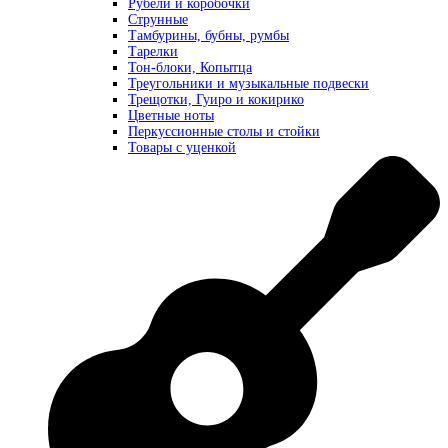
Рубели и коробочки
Струнные
Тамбурины, бубны, румбы
Тарелки
Тон-блоки, Копытца
Треугольники и музыкальные подвески
Трещотки, Гуиро и кокирико
Цветные ноты
Перкуссионные столы и стойки
Товары с уценкой