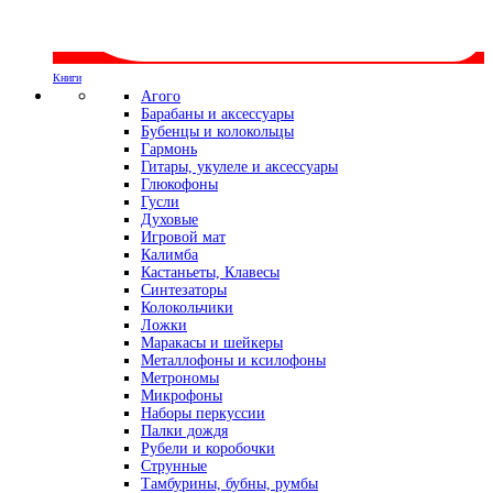
Книги
Агого
Барабаны и аксессуары
Бубенцы и колокольцы
Гармонь
Гитары, укулеле и аксессуары
Глюкофоны
Гусли
Духовые
Игровой мат
Калимба
Кастаньеты, Клавесы
Синтезаторы
Колокольчики
Ложки
Маракасы и шейкеры
Металлофоны и ксилофоны
Метрономы
Микрофоны
Наборы перкуссии
Палки дождя
Рубели и коробочки
Струнные
Тамбурины, бубны, румбы