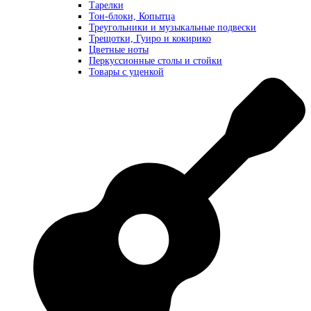
Тарелки
Тон-блоки, Копытца
Треугольники и музыкальные подвески
Трещотки, Гуиро и кокирико
Цветные ноты
Перкуссионные столы и стойки
Товары с уценкой