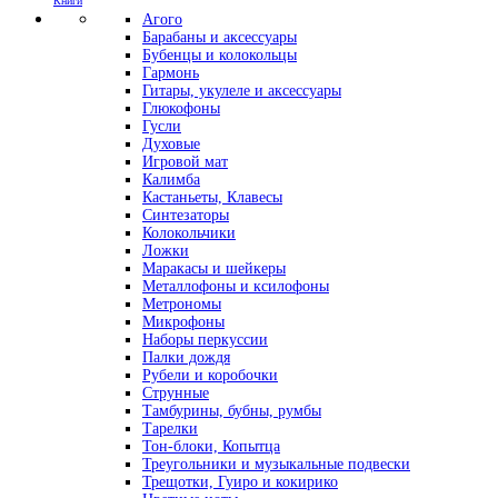
Книги
Агого
Барабаны и аксессуары
Бубенцы и колокольцы
Гармонь
Гитары, укулеле и аксессуары
Глюкофоны
Гусли
Духовые
Игровой мат
Калимба
Кастаньеты, Клавесы
Синтезаторы
Колокольчики
Ложки
Маракасы и шейкеры
Металлофоны и ксилофоны
Метрономы
Микрофоны
Наборы перкуссии
Палки дождя
Рубели и коробочки
Струнные
Тамбурины, бубны, румбы
Тарелки
Тон-блоки, Копытца
Треугольники и музыкальные подвески
Трещотки, Гуиро и кокирико