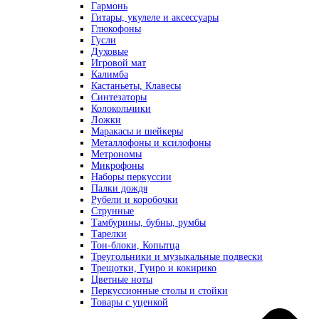
Гармонь
Гитары, укулеле и аксессуары
Глюкофоны
Гусли
Духовые
Игровой мат
Калимба
Кастаньеты, Клавесы
Синтезаторы
Колокольчики
Ложки
Маракасы и шейкеры
Металлофоны и ксилофоны
Метрономы
Микрофоны
Наборы перкуссии
Палки дождя
Рубели и коробочки
Струнные
Тамбурины, бубны, румбы
Тарелки
Тон-блоки, Копытца
Треугольники и музыкальные подвески
Трещотки, Гуиро и кокирико
Цветные ноты
Перкуссионные столы и стойки
Товары с уценкой