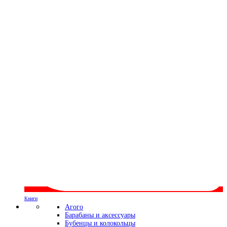
Книги
Агого
Барабаны и аксессуары
Бубенцы и колокольцы