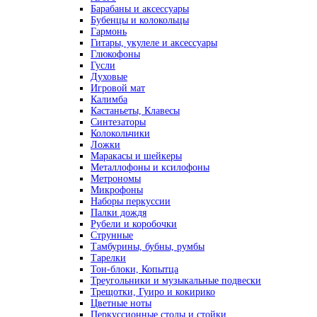
Барабаны и аксессуары
Бубенцы и колокольцы
Гармонь
Гитары, укулеле и аксессуары
Глюкофоны
Гусли
Духовые
Игровой мат
Калимба
Кастаньеты, Клавесы
Синтезаторы
Колокольчики
Ложки
Маракасы и шейкеры
Металлофоны и ксилофоны
Метрономы
Микрофоны
Наборы перкуссии
Палки дождя
Рубели и коробочки
Струнные
Тамбурины, бубны, румбы
Тарелки
Тон-блоки, Копытца
Треугольники и музыкальные подвески
Трещотки, Гуиро и кокирико
Цветные ноты
Перкуссионные столы и стойки