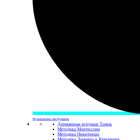
Музыкальные инструменты
Деревянные игрушки Томик
Методика Монтессори
Методика Никитиных
Методика Дьенеша и Кюизенера