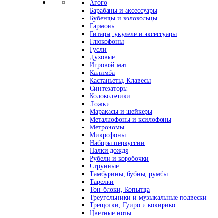
Агого
Барабаны и аксессуары
Бубенцы и колокольцы
Гармонь
Гитары, укулеле и аксессуары
Глюкофоны
Гусли
Духовые
Игровой мат
Калимба
Кастаньеты, Клавесы
Синтезаторы
Колокольчики
Ложки
Маракасы и шейкеры
Металлофоны и ксилофоны
Метрономы
Микрофоны
Наборы перкуссии
Палки дождя
Рубели и коробочки
Струнные
Тамбурины, бубны, румбы
Тарелки
Тон-блоки, Копытца
Треугольники и музыкальные подвески
Трещотки, Гуиро и кокирико
Цветные ноты