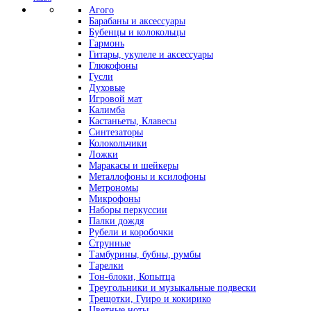
Агого
Барабаны и аксессуары
Бубенцы и колокольцы
Гармонь
Гитары, укулеле и аксессуары
Глюкофоны
Гусли
Духовые
Игровой мат
Калимба
Кастаньеты, Клавесы
Синтезаторы
Колокольчики
Ложки
Маракасы и шейкеры
Металлофоны и ксилофоны
Метрономы
Микрофоны
Наборы перкуссии
Палки дождя
Рубели и коробочки
Струнные
Тамбурины, бубны, румбы
Тарелки
Тон-блоки, Копытца
Треугольники и музыкальные подвески
Трещотки, Гуиро и кокирико
Цветные ноты