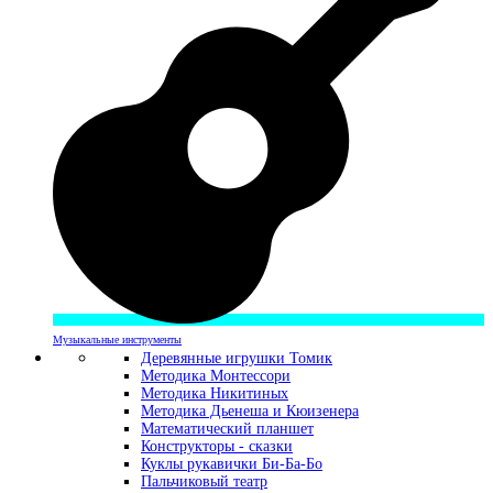
Музыкальные инструменты
Деревянные игрушки Томик
Методика Монтессори
Методика Никитиных
Методика Дьенеша и Кюизенера
Математический планшет
Конструкторы - сказки
Куклы рукавички Би-Ба-Бо
Пальчиковый театр