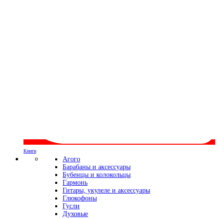
Книги
Агого
Барабаны и аксессуары
Бубенцы и колокольцы
Гармонь
Гитары, укулеле и аксессуары
Глюкофоны
Гусли
Духовые