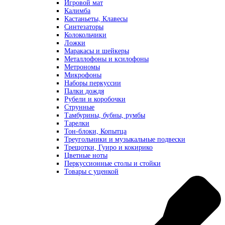
Игровой мат
Калимба
Кастаньеты, Клавесы
Синтезаторы
Колокольчики
Ложки
Маракасы и шейкеры
Металлофоны и ксилофоны
Метрономы
Микрофоны
Наборы перкуссии
Палки дождя
Рубели и коробочки
Струнные
Тамбурины, бубны, румбы
Тарелки
Тон-блоки, Копытца
Треугольники и музыкальные подвески
Трещотки, Гуиро и кокирико
Цветные ноты
Перкуссионные столы и стойки
Товары с уценкой