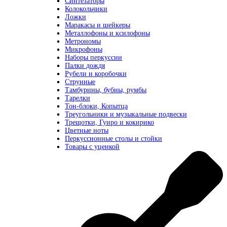
Синтезаторы
Колокольчики
Ложки
Маракасы и шейкеры
Металлофоны и ксилофоны
Метрономы
Микрофоны
Наборы перкуссии
Палки дождя
Рубели и коробочки
Струнные
Тамбурины, бубны, румбы
Тарелки
Тон-блоки, Копытца
Треугольники и музыкальные подвески
Трещотки, Гуиро и кокирико
Цветные ноты
Перкуссионные столы и стойки
Товары с уценкой