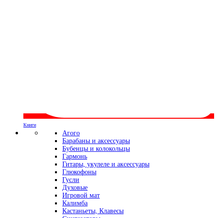
Книги
Агого
Барабаны и аксессуары
Бубенцы и колокольцы
Гармонь
Гитары, укулеле и аксессуары
Глюкофоны
Гусли
Духовые
Игровой мат
Калимба
Кастаньеты, Клавесы