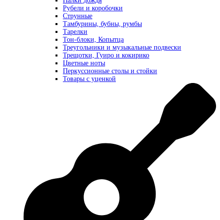
Палки дождя
Рубели и коробочки
Струнные
Тамбурины, бубны, румбы
Тарелки
Тон-блоки, Копытца
Треугольники и музыкальные подвески
Трещотки, Гуиро и кокирико
Цветные ноты
Перкуссионные столы и стойки
Товары с уценкой