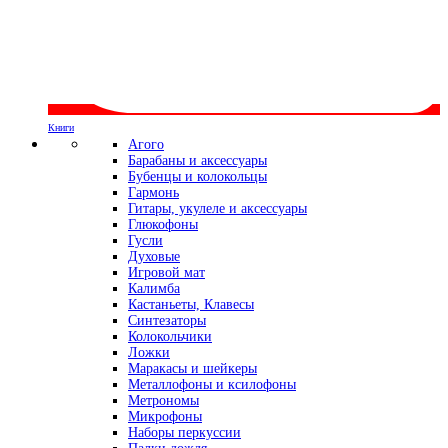
Книги
Агого
Барабаны и аксессуары
Бубенцы и колокольцы
Гармонь
Гитары, укулеле и аксессуары
Глюкофоны
Гусли
Духовые
Игровой мат
Калимба
Кастаньеты, Клавесы
Синтезаторы
Колокольчики
Ложки
Маракасы и шейкеры
Металлофоны и ксилофоны
Метрономы
Микрофоны
Наборы перкуссии