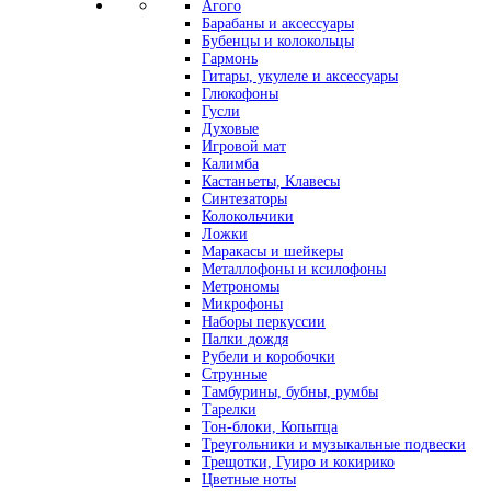
Агого
Барабаны и аксессуары
Бубенцы и колокольцы
Гармонь
Гитары, укулеле и аксессуары
Глюкофоны
Гусли
Духовые
Игровой мат
Калимба
Кастаньеты, Клавесы
Синтезаторы
Колокольчики
Ложки
Маракасы и шейкеры
Металлофоны и ксилофоны
Метрономы
Микрофоны
Наборы перкуссии
Палки дождя
Рубели и коробочки
Струнные
Тамбурины, бубны, румбы
Тарелки
Тон-блоки, Копытца
Треугольники и музыкальные подвески
Трещотки, Гуиро и кокирико
Цветные ноты