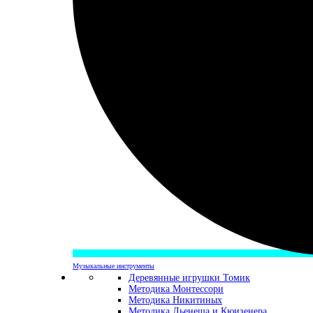
Музыкальные инструменты
Деревянные игрушки Томик
Методика Монтессори
Методика Никитиных
Методика Дьенеша и Кюизенера