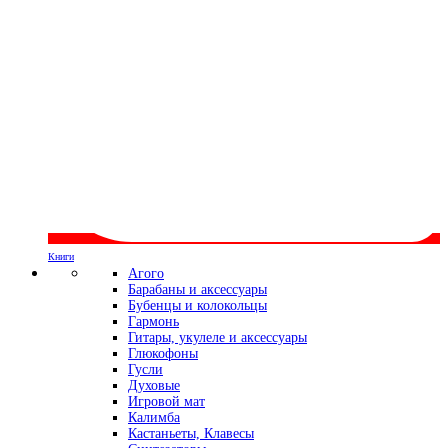
Книги
Агого
Барабаны и аксессуары
Бубенцы и колокольцы
Гармонь
Гитары, укулеле и аксессуары
Глюкофоны
Гусли
Духовые
Игровой мат
Калимба
Кастаньеты, Клавесы