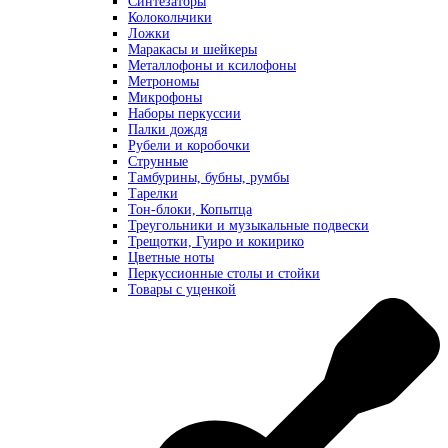
Синтезаторы
Колокольчики
Ложки
Маракасы и шейкеры
Металлофоны и ксилофоны
Метрономы
Микрофоны
Наборы перкуссии
Палки дождя
Рубели и коробочки
Струнные
Тамбурины, бубны, румбы
Тарелки
Тон-блоки, Копытца
Треугольники и музыкальные подвески
Трещотки, Гуиро и кокирико
Цветные ноты
Перкуссионные столы и стойки
Товары с уценкой