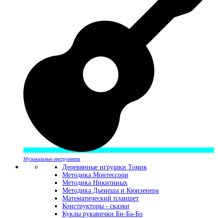
Музыкальные инструменты
Деревянные игрушки Томик
Методика Монтессори
Методика Никитиных
Методика Дьенеша и Кюизенера
Математический планшет
Конструкторы - сказки
Куклы рукавички Би-Ба-Бо