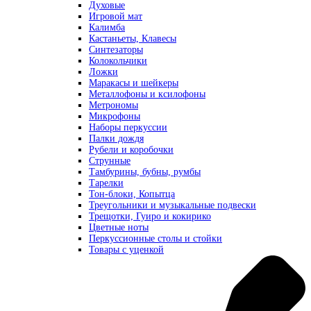
Духовые
Игровой мат
Калимба
Кастаньеты, Клавесы
Синтезаторы
Колокольчики
Ложки
Маракасы и шейкеры
Металлофоны и ксилофоны
Метрономы
Микрофоны
Наборы перкуссии
Палки дождя
Рубели и коробочки
Струнные
Тамбурины, бубны, румбы
Тарелки
Тон-блоки, Копытца
Треугольники и музыкальные подвески
Трещотки, Гуиро и кокирико
Цветные ноты
Перкуссионные столы и стойки
Товары с уценкой