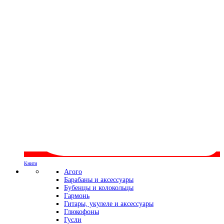
Книги
Агого
Барабаны и аксессуары
Бубенцы и колокольцы
Гармонь
Гитары, укулеле и аксессуары
Глюкофоны
Гусли