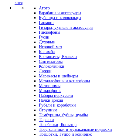
Книги
Агого
Барабаны и аксессуары
Бубенцы и колокольцы
Гармонь
Гитары, укулеле и аксессуары
Глюкофоны
Гусли
Духовые
Игровой мат
Калимба
Кастаньеты, Клавесы
Синтезаторы
Колокольчики
Ложки
Маракасы и шейкеры
Металлофоны и ксилофоны
Метрономы
Микрофоны
Наборы перкуссии
Палки дождя
Рубели и коробочки
Струнные
Тамбурины, бубны, румбы
Тарелки
Тон-блоки, Копытца
Треугольники и музыкальные подвески
Трещотки, Гуиро и кокирико