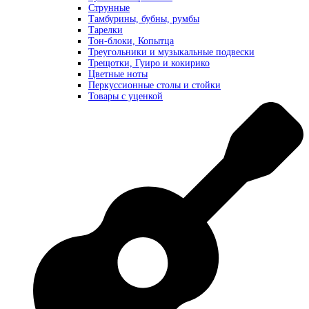
Струнные
Тамбурины, бубны, румбы
Тарелки
Тон-блоки, Копытца
Треугольники и музыкальные подвески
Трещотки, Гуиро и кокирико
Цветные ноты
Перкуссионные столы и стойки
Товары с уценкой