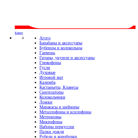
Книги
Агого
Барабаны и аксессуары
Бубенцы и колокольцы
Гармонь
Гитары, укулеле и аксессуары
Глюкофоны
Гусли
Духовые
Игровой мат
Калимба
Кастаньеты, Клавесы
Синтезаторы
Колокольчики
Ложки
Маракасы и шейкеры
Металлофоны и ксилофоны
Метрономы
Микрофоны
Наборы перкуссии
Палки дождя
Рубели и коробочки