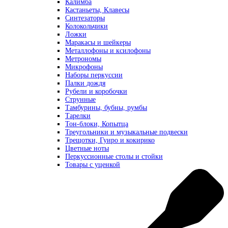
Калимба
Кастаньеты, Клавесы
Синтезаторы
Колокольчики
Ложки
Маракасы и шейкеры
Металлофоны и ксилофоны
Метрономы
Микрофоны
Наборы перкуссии
Палки дождя
Рубели и коробочки
Струнные
Тамбурины, бубны, румбы
Тарелки
Тон-блоки, Копытца
Треугольники и музыкальные подвески
Трещотки, Гуиро и кокирико
Цветные ноты
Перкуссионные столы и стойки
Товары с уценкой