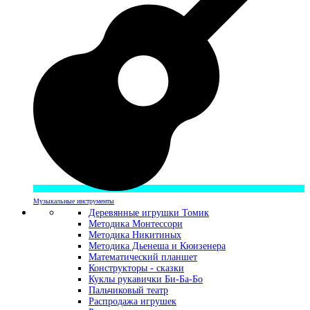
Музыкальные инструменты
Деревянные игрушки Томик
Методика Монтессори
Методика Никитиных
Методика Дьенеша и Кюизенера
Математический планшет
Конструкторы - сказки
Куклы рукавички Би-Ба-Бо
Пальчиковый театр
Распродажа игрушек