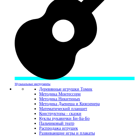
Музыкальные инструменты
Деревянные игрушки Томик
Методика Монтессори
Методика Никитиных
Методика Дьенеша и Кюизенера
Математический планшет
Конструкторы - сказки
Куклы рукавички Би-Ба-Бо
Пальчиковый театр
Распродажа игрушек
Развивающие игры и плакаты