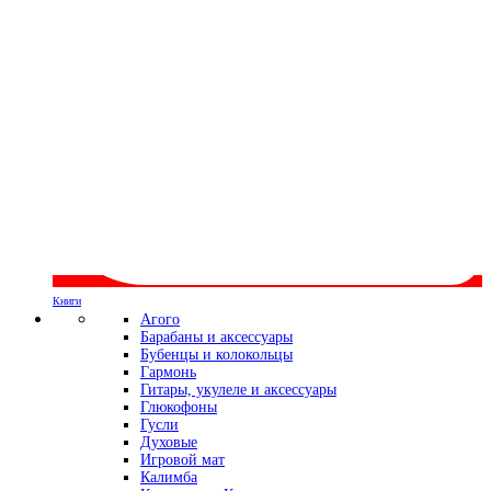
Книги
Агого
Барабаны и аксессуары
Бубенцы и колокольцы
Гармонь
Гитары, укулеле и аксессуары
Глюкофоны
Гусли
Духовые
Игровой мат
Калимба