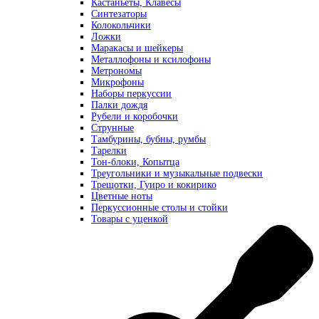
Кастаньеты, Клавесы
Синтезаторы
Колокольчики
Ложки
Маракасы и шейкеры
Металлофоны и ксилофоны
Метрономы
Микрофоны
Наборы перкуссии
Палки дождя
Рубели и коробочки
Струнные
Тамбурины, бубны, румбы
Тарелки
Тон-блоки, Копытца
Треугольники и музыкальные подвески
Трещотки, Гуиро и кокирико
Цветные ноты
Перкуссионные столы и стойки
Товары с уценкой