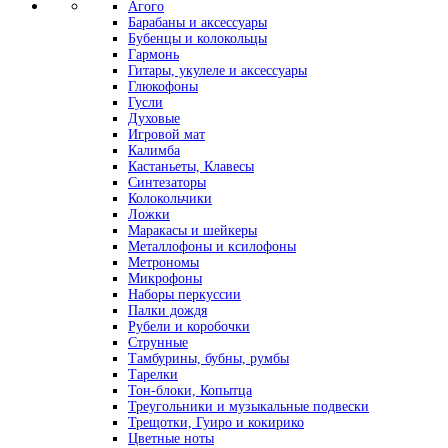
Агого
Барабаны и аксессуары
Бубенцы и колокольцы
Гармонь
Гитары, укулеле и аксессуары
Глюкофоны
Гусли
Духовые
Игровой мат
Калимба
Кастаньеты, Клавесы
Синтезаторы
Колокольчики
Ложки
Маракасы и шейкеры
Металлофоны и ксилофоны
Метрономы
Микрофоны
Наборы перкуссии
Палки дождя
Рубели и коробочки
Струнные
Тамбурины, бубны, румбы
Тарелки
Тон-блоки, Копытца
Треугольники и музыкальные подвески
Трещотки, Гуиро и кокирико
Цветные ноты