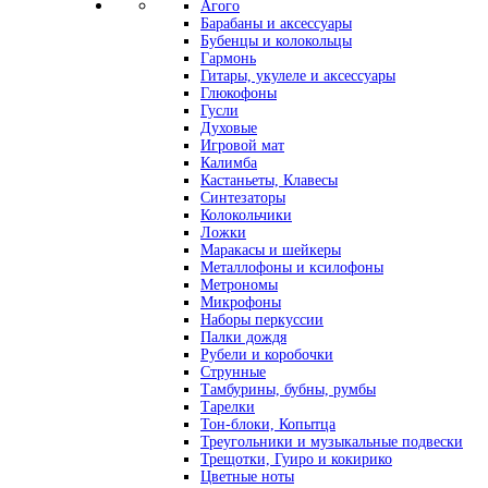
Агого
Барабаны и аксессуары
Бубенцы и колокольцы
Гармонь
Гитары, укулеле и аксессуары
Глюкофоны
Гусли
Духовые
Игровой мат
Калимба
Кастаньеты, Клавесы
Синтезаторы
Колокольчики
Ложки
Маракасы и шейкеры
Металлофоны и ксилофоны
Метрономы
Микрофоны
Наборы перкуссии
Палки дождя
Рубели и коробочки
Струнные
Тамбурины, бубны, румбы
Тарелки
Тон-блоки, Копытца
Треугольники и музыкальные подвески
Трещотки, Гуиро и кокирико
Цветные ноты