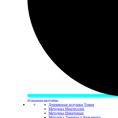
Музыкальные инструменты
Деревянные игрушки Томик
Методика Монтессори
Методика Никитиных
Методика Дьенеша и Кюизенера